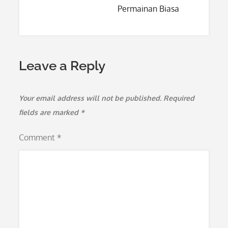
Permainan Biasa
Leave a Reply
Your email address will not be published.
Required
fields are marked
*
Comment
*