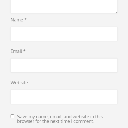
Name
*
Email
*
Website
Save my name, email, and website in this
browser for the next time I comment.