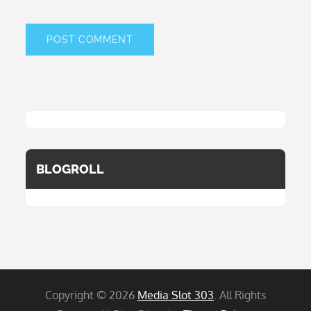
BLOGROLL
Copyright © 2026
Media Slot 303
. All Rights