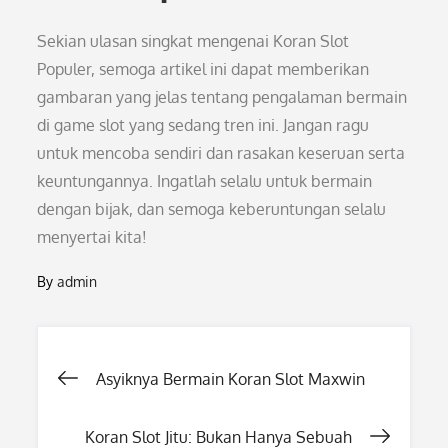
Sekian ulasan singkat mengenai Koran Slot
Populer, semoga artikel ini dapat memberikan
gambaran yang jelas tentang pengalaman bermain
di game slot yang sedang tren ini. Jangan ragu
untuk mencoba sendiri dan rasakan keseruan serta
keuntungannya. Ingatlah selalu untuk bermain
dengan bijak, dan semoga keberuntungan selalu
menyertai kita!
By
admin
Post
Asyiknya Bermain Koran Slot Maxwin
navigation
Koran Slot Jitu: Bukan Hanya Sebuah