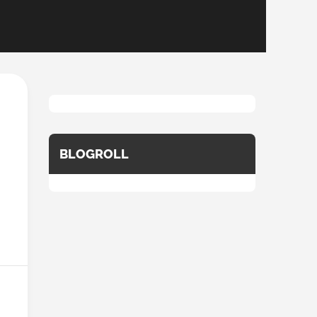
BLOGROLL