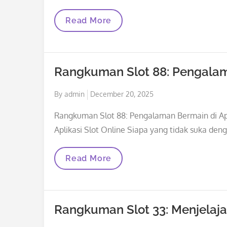
Rangkuman
Read More
Slot
77:
Pengalaman
Bermain
Slot
Rangkuman Slot 88: Pengalama
Online
Yang
Seru
Posted
By
admin
December 20, 2025
on
Rangkuman Slot 88: Pengalaman Bermain di Apl
Aplikasi Slot Online Siapa yang tidak suka den
Rangkuman
Read More
Slot
88:
Pengalaman
Bermain
Di
Rangkuman Slot 33: Menjelaja
Aplikasi
Slot
Online