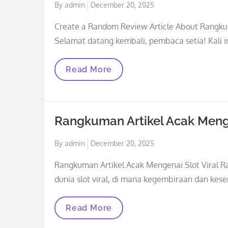
Posted
By
admin
December 20, 2025
Anda
on
Create a Random Review Article About Rangk
Selamat datang kembali, pembaca setia! Kali i
Rangkuman
Read More
Slot:
Mesin
Slot
Yang
Menyenangkan
Rangkuman Artikel Acak Menge
Posted
By
admin
December 20, 2025
on
Rangkuman Artikel Acak Mengenai Slot Viral R
dunia slot viral, di mana kegembiraan dan kese
Rangkuman
Read More
Artikel
Acak