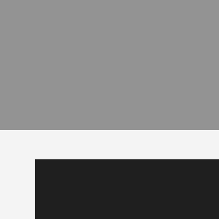
Skip
to
content