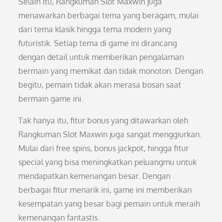
Selain itu, Rangkuman Slot Maxwin juga
menawarkan berbagai tema yang beragam, mulai
dari tema klasik hingga tema modern yang
futuristik. Setiap tema di game ini dirancang
dengan detail untuk memberikan pengalaman
bermain yang memikat dan tidak monoton. Dengan
begitu, pemain tidak akan merasa bosan saat
bermain game ini.
Tak hanya itu, fitur bonus yang ditawarkan oleh
Rangkuman Slot Maxwin juga sangat menggiurkan.
Mulai dari free spins, bonus jackpot, hingga fitur
special yang bisa meningkatkan peluangmu untuk
mendapatkan kemenangan besar. Dengan
berbagai fitur menarik ini, game ini memberikan
kesempatan yang besar bagi pemain untuk meraih
kemenangan fantastis.