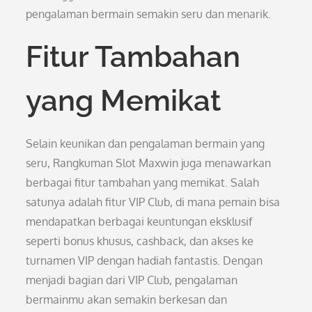
pengalaman bermain semakin seru dan menarik.
Fitur Tambahan
yang Memikat
Selain keunikan dan pengalaman bermain yang
seru, Rangkuman Slot Maxwin juga menawarkan
berbagai fitur tambahan yang memikat. Salah
satunya adalah fitur VIP Club, di mana pemain bisa
mendapatkan berbagai keuntungan eksklusif
seperti bonus khusus, cashback, dan akses ke
turnamen VIP dengan hadiah fantastis. Dengan
menjadi bagian dari VIP Club, pengalaman
bermainmu akan semakin berkesan dan