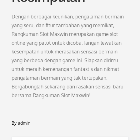
Dengan berbagai keunikan, pengalaman bermain
yang seru, dan fitur tambahan yang memikat,
Rangkuman Slot Maxwin merupakan game slot
online yang patut untuk dicoba. Jangan lewatkan
kesempatan untuk merasakan sensasi bermain
yang berbeda dengan game ini. Siapkan dirimu
untuk meraih kemenangan fantastis dan nikmati
pengalaman bermain yang tak terlupakan.
Bergabunglah sekarang dan rasakan sensasi baru
bersama Rangkuman Slot Maxwin!
By
admin