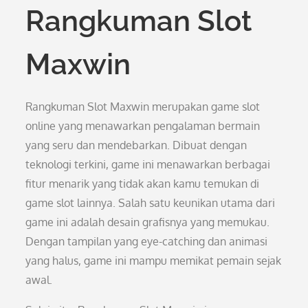
Rangkuman Slot
Maxwin
Rangkuman Slot Maxwin merupakan game slot
online yang menawarkan pengalaman bermain
yang seru dan mendebarkan. Dibuat dengan
teknologi terkini, game ini menawarkan berbagai
fitur menarik yang tidak akan kamu temukan di
game slot lainnya. Salah satu keunikan utama dari
game ini adalah desain grafisnya yang memukau.
Dengan tampilan yang eye-catching dan animasi
yang halus, game ini mampu memikat pemain sejak
awal.