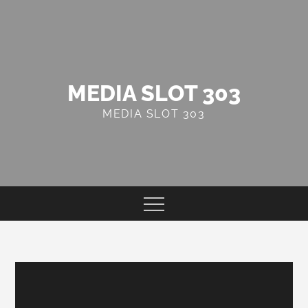
Skip
to
content
MEDIA SLOT 303
MEDIA SLOT 303