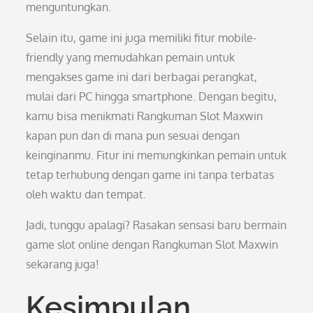
menguntungkan.
Selain itu, game ini juga memiliki fitur mobile-
friendly yang memudahkan pemain untuk
mengakses game ini dari berbagai perangkat,
mulai dari PC hingga smartphone. Dengan begitu,
kamu bisa menikmati Rangkuman Slot Maxwin
kapan pun dan di mana pun sesuai dengan
keinginanmu. Fitur ini memungkinkan pemain untuk
tetap terhubung dengan game ini tanpa terbatas
oleh waktu dan tempat.
Jadi, tunggu apalagi? Rasakan sensasi baru bermain
game slot online dengan Rangkuman Slot Maxwin
sekarang juga!
Kesimpulan