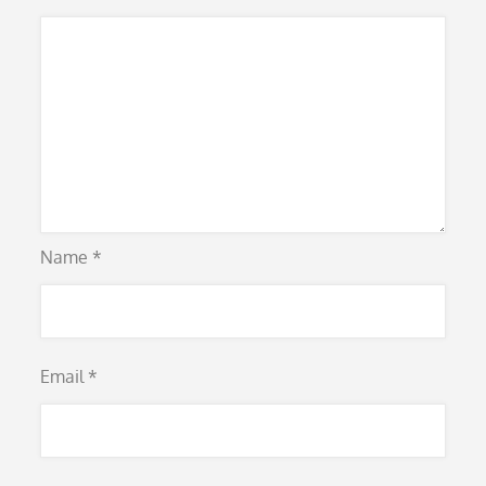
Name
*
Email
*