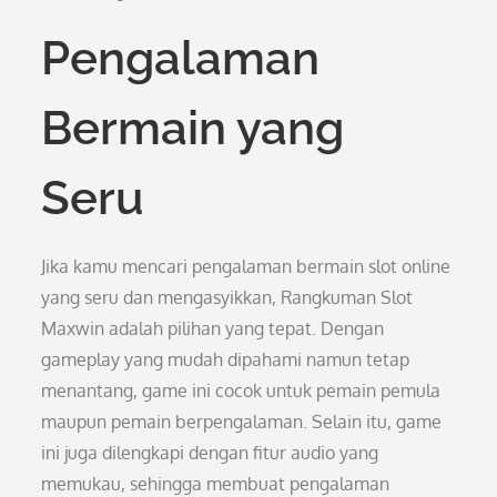
Pengalaman
Bermain yang
Seru
Jika kamu mencari pengalaman bermain slot online
yang seru dan mengasyikkan, Rangkuman Slot
Maxwin adalah pilihan yang tepat. Dengan
gameplay yang mudah dipahami namun tetap
menantang, game ini cocok untuk pemain pemula
maupun pemain berpengalaman. Selain itu, game
ini juga dilengkapi dengan fitur audio yang
memukau, sehingga membuat pengalaman