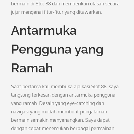
bermain di Slot 88 dan memberikan ulasan secara
jujur mengenai fitur-fitur yang ditawarkan.
Antarmuka
Pengguna yang
Ramah
Saat pertama kali membuka aplikasi Slot 88, saya
langsung terkesan dengan antarmuka pengguna
yang ramah. Desain yang eye-catching dan
navigasi yang mudah membuat pengalaman
bermain semakin menyenangkan. Saya dapat
dengan cepat menemukan berbagai permainan