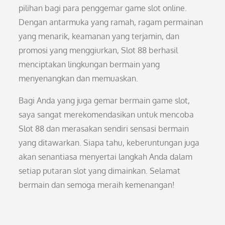
pilihan bagi para penggemar game slot online.
Dengan antarmuka yang ramah, ragam permainan
yang menarik, keamanan yang terjamin, dan
promosi yang menggiurkan, Slot 88 berhasil
menciptakan lingkungan bermain yang
menyenangkan dan memuaskan.
Bagi Anda yang juga gemar bermain game slot,
saya sangat merekomendasikan untuk mencoba
Slot 88 dan merasakan sendiri sensasi bermain
yang ditawarkan. Siapa tahu, keberuntungan juga
akan senantiasa menyertai langkah Anda dalam
setiap putaran slot yang dimainkan. Selamat
bermain dan semoga meraih kemenangan!