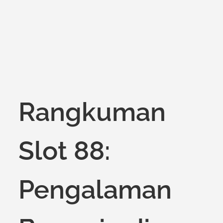
on
Rangkuman
Slot 88:
Pengalaman