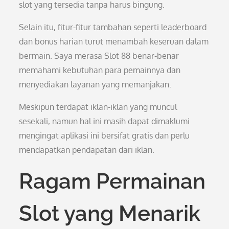
slot yang tersedia tanpa harus bingung.
Selain itu, fitur-fitur tambahan seperti leaderboard
dan bonus harian turut menambah keseruan dalam
bermain. Saya merasa Slot 88 benar-benar
memahami kebutuhan para pemainnya dan
menyediakan layanan yang memanjakan.
Meskipun terdapat iklan-iklan yang muncul
sesekali, namun hal ini masih dapat dimaklumi
mengingat aplikasi ini bersifat gratis dan perlu
mendapatkan pendapatan dari iklan.
Ragam Permainan
Slot yang Menarik