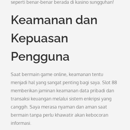
seperti benar-benar berada di kasino sungguhan!
Keamanan dan
Kepuasan
Pengguna
Saat bermain game online, keamanan tentu
menjadi hal yang sangat penting bagi saya. Slot 88
memberikan jaminan keamanan data pribadi dan
transaksi keuangan melalui sistem enkripsi yang
canggih. Saya merasa nyaman dan aman saat
bermain tanpa perlu khawatir akan kebocoran
informasi.