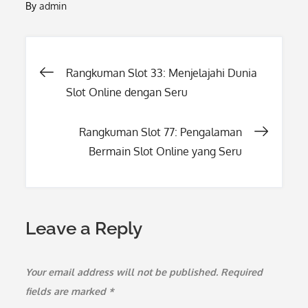
By
admin
Post
Rangkuman Slot 33: Menjelajahi Dunia
Slot Online dengan Seru
navigation
Rangkuman Slot 77: Pengalaman
Bermain Slot Online yang Seru
Leave a Reply
Your email address will not be published.
Required
fields are marked
*