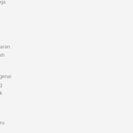
gga
aran.
lah
ngenai
g
k
ru.