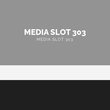
MEDIA SLOT 303
MEDIA SLOT 303