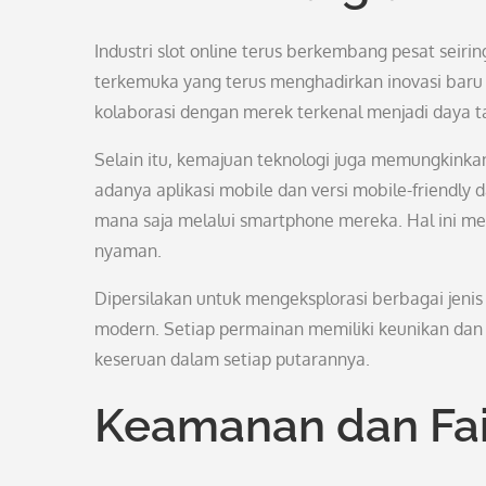
Industri slot online terus berkembang pesat sei
terkemuka yang terus menghadirkan inovasi baru da
kolaborasi dengan merek terkenal menjadi daya ta
Selain itu, kemajuan teknologi juga memungkinka
adanya aplikasi mobile dan versi mobile-friendly d
mana saja melalui smartphone mereka. Hal ini me
nyaman.
Dipersilakan untuk mengeksplorasi berbagai jenis 
modern. Setiap permainan memiliki keunikan dan
keseruan dalam setiap putarannya.
Keamanan dan Fai