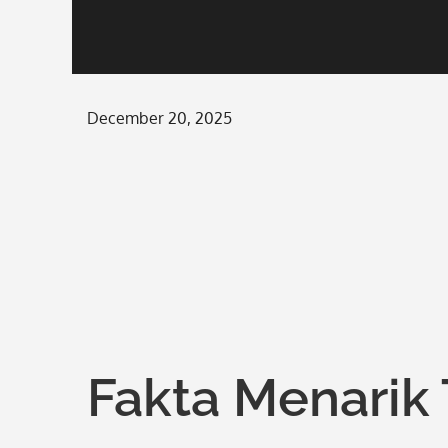
Posted
December 20, 2025
on
Fakta Menarik 