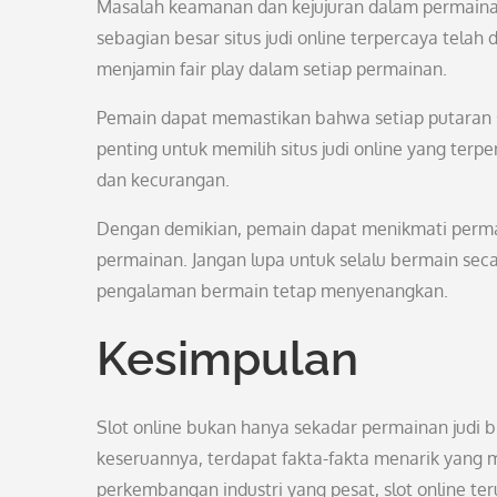
Masalah keamanan dan kejujuran dalam permainan
sebagian besar situs judi online terpercaya telah
menjamin fair play dalam setiap permainan.
Pemain dapat memastikan bahwa setiap putaran sl
penting untuk memilih situs judi online yang terp
dan kecurangan.
Dengan demikian, pemain dapat menikmati permai
permainan. Jangan lupa untuk selalu bermain se
pengalaman bermain tetap menyenangkan.
Kesimpulan
Slot online bukan hanya sekadar permainan judi 
keseruannya, terdapat fakta-fakta menarik yang m
perkembangan industri yang pesat, slot online ter