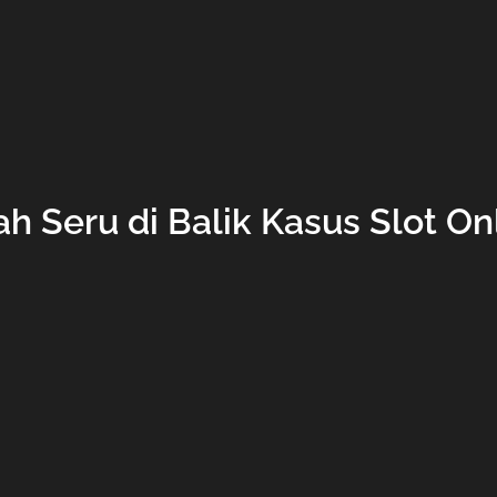
ah Seru di Balik Kasus Slot On