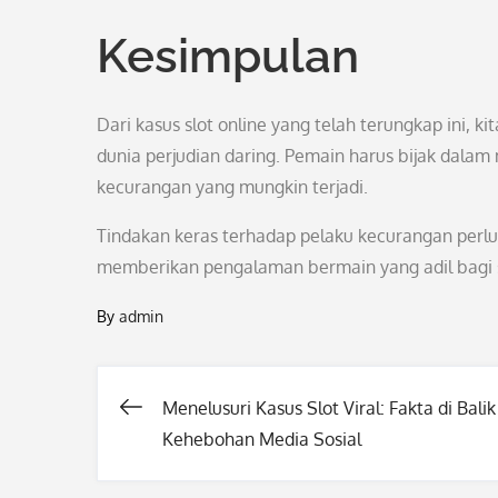
Kesimpulan
Dari kasus slot online yang telah terungkap ini, k
dunia perjudian daring. Pemain harus bijak dala
kecurangan yang mungkin terjadi.
Tindakan keras terhadap pelaku kecurangan perlu 
memberikan pengalaman bermain yang adil bagi
By
admin
Menelusuri Kasus Slot Viral: Fakta di Balik
Post
Kehebohan Media Sosial
navigation