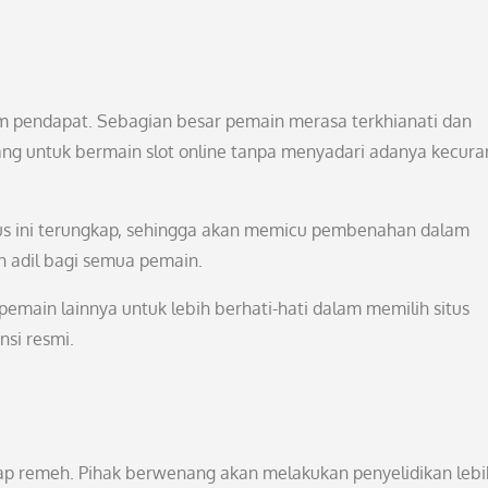
am pendapat. Sebagian besar pemain merasa terkhianati dan
ng untuk bermain slot online tanpa menyadari adanya kecur
asus ini terungkap, sehingga akan memicu pembenahan dalam
an adil bagi semua pemain.
 pemain lainnya untuk lebih berhati-hati dalam memilih situs
nsi resmi.
gap remeh. Pihak berwenang akan melakukan penyelidikan lebi