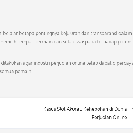
ita belajar betapa pentingnya kejujuran dan transparansi dalam
m memilih tempat bermain dan selalu waspada terhadap potens
dilakukan agar industri perjudian online tetap dapat dipercay
 semua pemain.
Kasus Slot Akurat: Kehebohan di Dunia
Perjudian Online