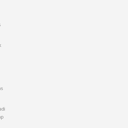
s
k
as
adi
ap