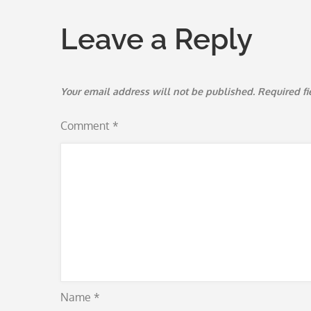
Leave a Reply
Your email address will not be published.
Required f
Comment
*
Name
*