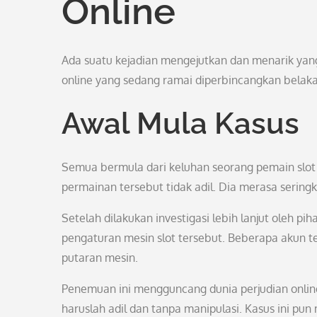
Online
Ada suatu kejadian mengejutkan dan menarik yang 
online yang sedang ramai diperbincangkan belaka
Awal Mula Kasus
Semua bermula dari keluhan seorang pemain slot
permainan tersebut tidak adil. Dia merasa seringk
Setelah dilakukan investigasi lebih lanjut oleh 
pengaturan mesin slot tersebut. Beberapa akun t
putaran mesin.
Penemuan ini mengguncang dunia perjudian onli
haruslah adil dan tanpa manipulasi. Kasus ini pu