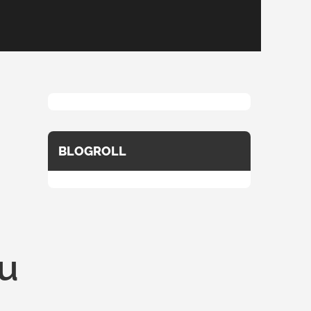
BLOGROLL
ru