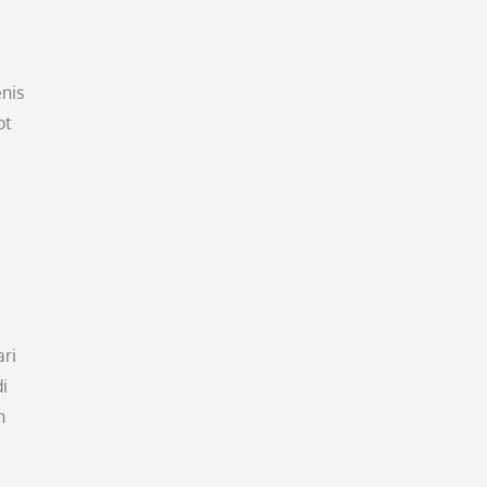
enis
ot
ari
i
n