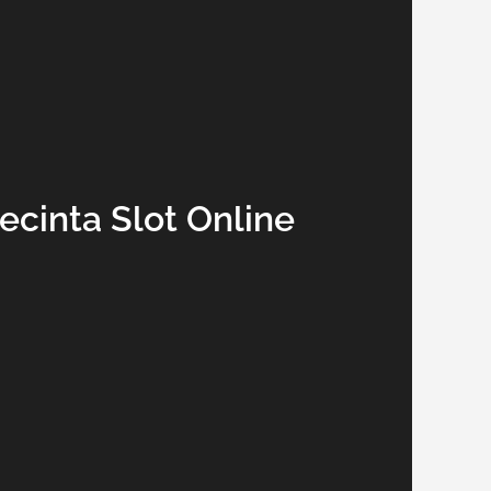
Pecinta Slot Online