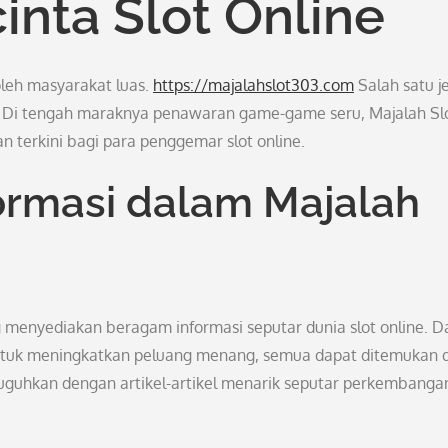
inta Slot Online
 oleh masyarakat luas.
https://majalahslot303.com
Salah satu j
e. Di tengah maraknya penawaran game-game seru, Majalah Sl
n terkini bagi para penggemar slot online.
rmasi dalam Majalah
 menyediakan beragam informasi seputar dunia slot online. D
untuk meningkatkan peluang menang, semua dapat ditemukan d
suguhkan dengan artikel-artikel menarik seputar perkembanga