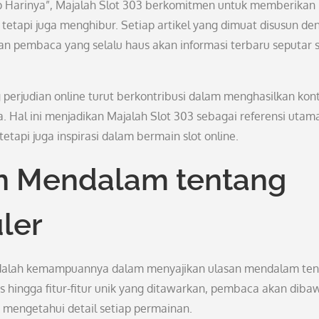
p Harinya”, Majalah Slot 303 berkomitmen untuk memberikan
etapi juga menghibur. Setiap artikel yang dimuat disusun de
 pembaca yang selalu haus akan informasi terbaru seputar s
perjudian online turut berkontribusi dalam menghasilkan kon
ya. Hal ini menjadikan Majalah Slot 303 sebagai referensi utam
etapi juga inspirasi dalam bermain slot online.
n Mendalam tentang
ler
adalah kemampuannya dalam menyajikan ulasan mendalam te
is hingga fitur-fitur unik yang ditawarkan, pembaca akan diba
 mengetahui detail setiap permainan.