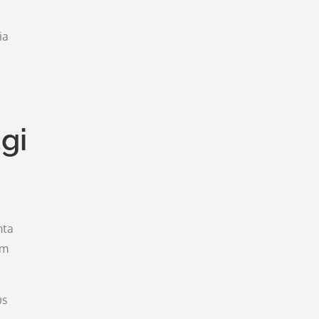
ia
gi
nta
um
us