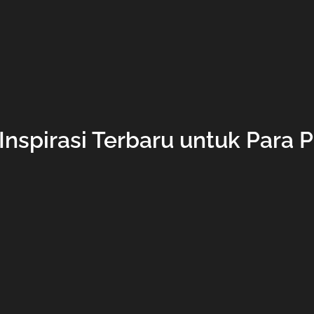
Inspirasi Terbaru untuk Para 