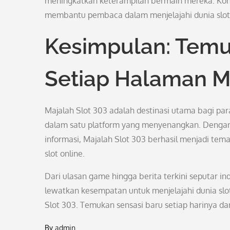
meningkatkan keterampilan bermain mereka. Kon
membantu pembaca dalam menjelajahi dunia slot o
Kesimpulan: Temuk
Setiap Halaman Ma
Majalah Slot 303 adalah destinasi utama bagi para
dalam satu platform yang menyenangkan. Dengan
informasi, Majalah Slot 303 berhasil menjadi te
slot online.
Dari ulasan game hingga berita terkini seputar in
lewatkan kesempatan untuk menjelajahi dunia sl
Slot 303. Temukan sensasi baru setiap harinya dan
By
admin