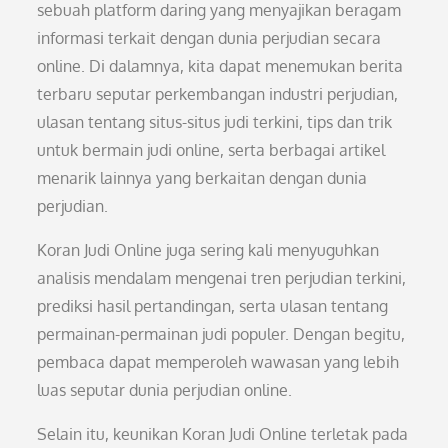
sebuah platform daring yang menyajikan beragam
informasi terkait dengan dunia perjudian secara
online. Di dalamnya, kita dapat menemukan berita
terbaru seputar perkembangan industri perjudian,
ulasan tentang situs-situs judi terkini, tips dan trik
untuk bermain judi online, serta berbagai artikel
menarik lainnya yang berkaitan dengan dunia
perjudian.
Koran Judi Online juga sering kali menyuguhkan
analisis mendalam mengenai tren perjudian terkini,
prediksi hasil pertandingan, serta ulasan tentang
permainan-permainan judi populer. Dengan begitu,
pembaca dapat memperoleh wawasan yang lebih
luas seputar dunia perjudian online.
Selain itu, keunikan Koran Judi Online terletak pada