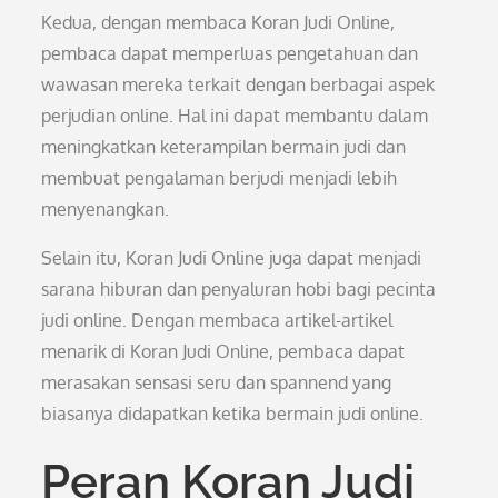
Kedua, dengan membaca Koran Judi Online,
pembaca dapat memperluas pengetahuan dan
wawasan mereka terkait dengan berbagai aspek
perjudian online. Hal ini dapat membantu dalam
meningkatkan keterampilan bermain judi dan
membuat pengalaman berjudi menjadi lebih
menyenangkan.
Selain itu, Koran Judi Online juga dapat menjadi
sarana hiburan dan penyaluran hobi bagi pecinta
judi online. Dengan membaca artikel-artikel
menarik di Koran Judi Online, pembaca dapat
merasakan sensasi seru dan spannend yang
biasanya didapatkan ketika bermain judi online.
Peran Koran Judi