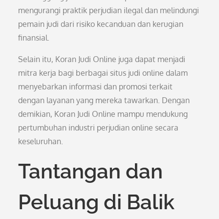
mengurangi praktik perjudian ilegal dan melindungi
pemain judi dari risiko kecanduan dan kerugian
finansial.
Selain itu, Koran Judi Online juga dapat menjadi
mitra kerja bagi berbagai situs judi online dalam
menyebarkan informasi dan promosi terkait
dengan layanan yang mereka tawarkan. Dengan
demikian, Koran Judi Online mampu mendukung
pertumbuhan industri perjudian online secara
keseluruhan.
Tantangan dan
Peluang di Balik