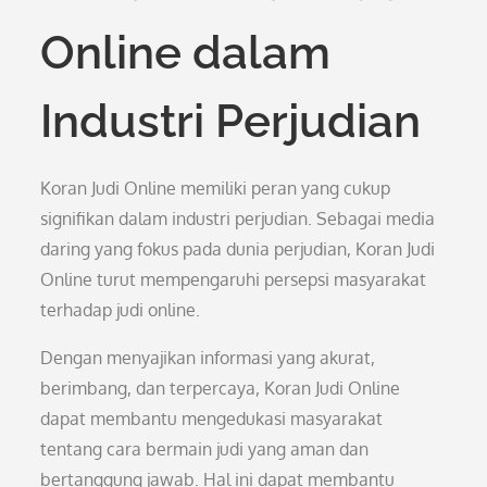
Online dalam
Industri Perjudian
Koran Judi Online memiliki peran yang cukup
signifikan dalam industri perjudian. Sebagai media
daring yang fokus pada dunia perjudian, Koran Judi
Online turut mempengaruhi persepsi masyarakat
terhadap judi online.
Dengan menyajikan informasi yang akurat,
berimbang, dan terpercaya, Koran Judi Online
dapat membantu mengedukasi masyarakat
tentang cara bermain judi yang aman dan
bertanggung jawab. Hal ini dapat membantu