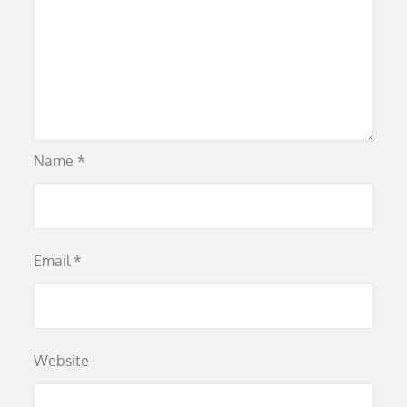
Name
*
Email
*
Website