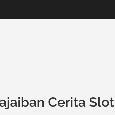
ajaiban Cerita Slot