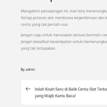
Mengakhiri petualangan ini, mari kita merenung
Setiap putaran slot membawa kegembiraan dan ke
cerita yang tak pernah usai.
Jangan ragu untuk merasakan sensasi bermain ceri
Jangan lewatkan kesempatan untuk memenangkan
yang tak terlupakan.
By
admin
Inilah Kisah Seru di Balik Cerita Slot Terb
Post
yang Wajib Kamu Baca!