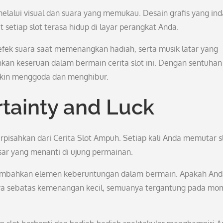
elalui visual dan suara yang memukau. Desain grafis yang ind
 setiap slot terasa hidup di layar perangkat Anda.
efek suara saat memenangkan hadiah, serta musik latar yang
n keseruan dalam bermain cerita slot ini. Dengan sentuhan
akin menggoda dan menghibur.
rtainty and Luck
pisahkan dari Cerita Slot Ampuh. Setiap kali Anda memutar sl
ar yang menanti di ujung permainan.
ambahkan elemen keberuntungan dalam bermain. Apakah And
nya sebatas kemenangan kecil, semuanya tergantung pada mo