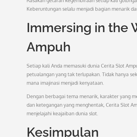
Rasakan getaran kegembiraan setiap kali gulunga
Keberuntungan selalu menjadi bagian menarik dari 
Immersing in the W
Ampuh
Setiap kali Anda memasuki dunia Cerita Slot Amp
petualangan yang tak terlupakan. Tidak hanya sek
mana imajinasi menjadi kenyataan.
Dengan berbagai tema menarik, karakter yang m
dan ketegangan yang menghentak, Cerita Slot Amp
menjelajahi keajaiban dunia slot.
Kesimpulan