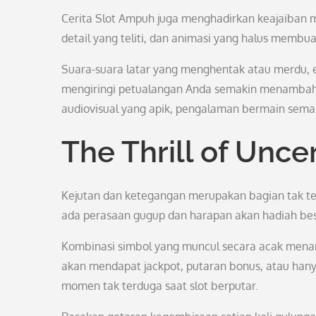
Cerita Slot Ampuh juga menghadirkan keajaiban m
detail yang teliti, dan animasi yang halus membuat
Suara-suara latar yang menghentak atau merdu, 
mengiringi petualangan Anda semakin menambahka
audiovisual yang apik, pengalaman bermain sem
The Thrill of Unce
Kejutan dan ketegangan merupakan bagian tak ter
ada perasaan gugup dan harapan akan hadiah bes
Kombinasi simbol yang muncul secara acak men
akan mendapat jackpot, putaran bonus, atau ha
momen tak terduga saat slot berputar.