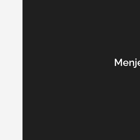
Menje