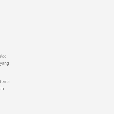
slot
 yang
ertema
ah