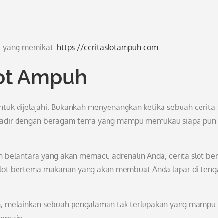
ot yang memikat.
https://ceritaslotampuh.com
lot Ampuh
tuk dijelajahi. Bukankah menyenangkan ketika sebuah cerita 
i hadir dengan beragam tema yang mampu memukau siapa pun
an belantara yang akan memacu adrenalin Anda, cerita slot b
slot bertema makanan yang akan membuat Anda lapar di teng
an, melainkan sebuah pengalaman tak terlupakan yang mampu