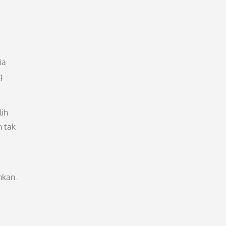
ia
g
lih
n tak
nkan.