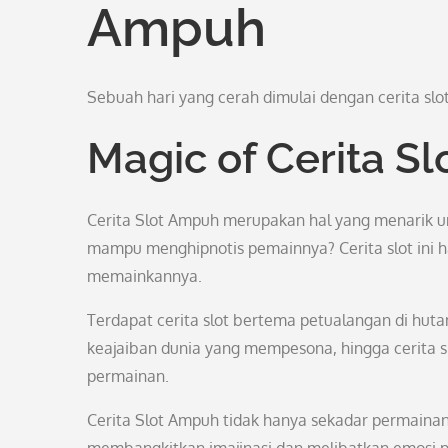
Ampuh
Sebuah hari yang cerah dimulai dengan cerita sl
Magic of Cerita S
Cerita Slot Ampuh merupakan hal yang menarik un
mampu menghipnotis pemainnya? Cerita slot in
memainkannya.
Terdapat cerita slot bertema petualangan di hut
keajaiban dunia yang mempesona, hingga cerita 
permainan.
Cerita Slot Ampuh tidak hanya sekadar permain